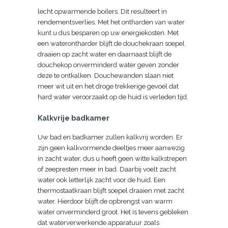
lecht opwarmende boilers. Dit resulteert in
rendementsverlies. Met het ontharden van water
kunt u dus besparen op uw energiekosten. Met
een waterontharder blijft de douchekraan soepel
draaien op zacht water en daarnaast blijft de
douchekop onverminderd water geven zonder
deze te ontkalken. Douchewanden slaan niet
meer wit uit en het droge trekkerige gevoel dat
hard water veroorzaakt op de huid is verleden tijd.
Kalkvrije badkamer
Uw bad en badkamer zullen kalkvrij worden. Er
zijn geen kalkvormende deeltjes meer aanwezig
in zacht water, dus u heeft geen witte kalkstrepen
of zeepresten meer in bad. Daarbij voelt zacht
water ook letterlijk zacht voor de huid. Een
thermostaatkraan blijft soepel draaien met zacht
water. Hierdoor blijft de opbrengst van warm
water onverminderd groot. Het is tevens gebleken
dat waterverwerkende apparatuur zoals