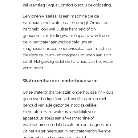
kalkaanslag? Aqua Comfort biedt u de oplossing.
Een ionenwisselaar is een machine die de
hardheid in het water naar 0 brengt. Omdat de
hardheid, ook wel Duitse hardheid of dh
genoemd, van leidingwater bepaald wordt door
de in het water aanwezige calcium en
magnesium, is een ionenwisselaar een machine
die deze calcium- en magnesiumionen aan zich
bindt. Het gevolg is dat de hardheid van het water
vermindert.
Waterontharder: onderhoudsarm
Onze waterontharders zijn onderhoudsarm – dus
geen overbodige (zout/stroom)kosten en met
behoud van alle gezonde, noodzakelijke
mineralen. Hard water is schadelijk voor
apparatuur zoals een afwasmachine of
wasmachine, omdat de calcium en magnesium
uit het water neerslaat in het waterverbruikende
apparaat en in het bijzonder op het