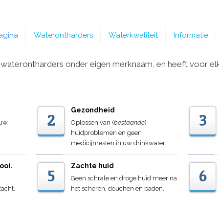
agina
Waterontharders
Waterkwaliteit
Informatie
aterontharders onder eigen merknaam, en heeft voor elke
Gezondheid
2
3
 uw
Oplossen van (
bestaande
)
huidproblemen en geen
medicijnresten in uw drinkwater.
ooi.
Zachte huid
5
6
Geen schrale en droge huid meer na
zacht.
het scheren, douchen en baden.