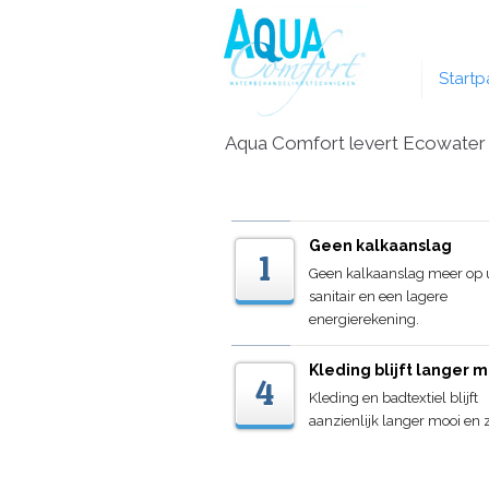
Startp
Aqua Comfort levert Ecowater w
Geen kalkaanslag
1
Geen kalkaanslag meer op
sanitair en een lagere
energierekening.
Kleding blijft langer m
4
Kleding en badtextiel blijft
aanzienlijk langer mooi en 