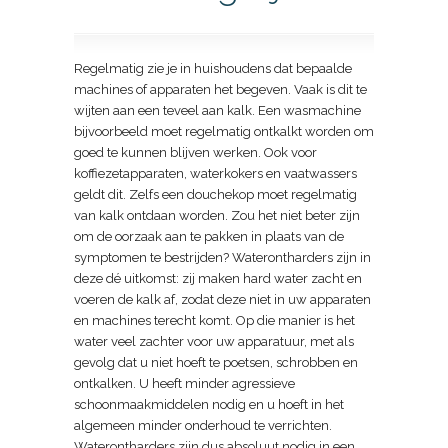
Regelmatig zie je in huishoudens dat bepaalde
machines of apparaten het begeven. Vaak is dit te
wijten aan een teveel aan kalk. Een wasmachine
bijvoorbeeld moet regelmatig ontkalkt worden om
goed te kunnen blijven werken. Ook voor
koffiezetapparaten, waterkokers en vaatwassers
geldt dit. Zelfs een douchekop moet regelmatig
van kalk ontdaan worden. Zou het niet beter zijn
om de oorzaak aan te pakken in plaats van de
symptomen te bestrijden? Waterontharders zijn in
deze dé uitkomst: zij maken hard water zacht en
voeren de kalk af, zodat deze niet in uw apparaten
en machines terecht komt. Op die manier is het
water veel zachter voor uw apparatuur, met als
gevolg dat u niet hoeft te poetsen, schrobben en
ontkalken. U heeft minder agressieve
schoonmaakmiddelen nodig en u hoeft in het
algemeen minder onderhoud te verrichten.
Waterontharders zijn dus absoluut nodig in een