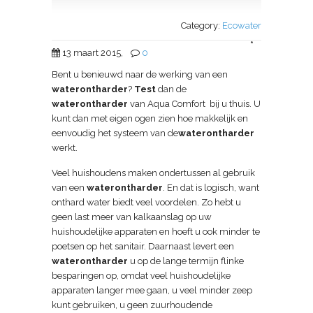
Category:
Ecowater
*
13 maart 2015,
0
Bent u benieuwd naar de werking van een
waterontharder
?
Test
dan de
waterontharder
van Aqua Comfort bij u thuis. U
kunt dan met eigen ogen zien hoe makkelijk en
eenvoudig het systeem van de
waterontharder
werkt.
Veel huishoudens maken ondertussen al gebruik
van een
waterontharder
. En dat is logisch, want
onthard water biedt veel voordelen. Zo hebt u
geen last meer van kalkaanslag op uw
huishoudelijke apparaten en hoeft u ook minder te
poetsen op het sanitair. Daarnaast levert een
waterontharder
u op de lange termijn flinke
besparingen op, omdat veel huishoudelijke
apparaten langer mee gaan, u veel minder zeep
kunt gebruiken, u geen zuurhoudende