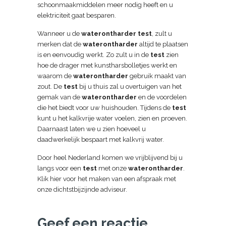
schoonmaakmiddelen meer nodig heeft en u
elektriciteit gaat besparen.
Wanneer u de
waterontharder test
, zult u
merken dat de
waterontharder
altijd te plaatsen
is en eenvoudig werkt. Zo zult u in de
test
zien
hoe de drager met kunstharsbolletjes werkt en
waarom de
waterontharder
gebruik maakt van
zout. De
test
bij u thuis zal u overtuigen van het
gemak van de
waterontharder
en de voordelen
die het biedt voor uw huishouden. Tijdens de
test
kunt u het kalkvrije water voelen, zien en proeven.
Daarnaast laten we u zien hoeveel u
daadwerkelijk bespaart met kalkvrij water.
Door heel Nederland komen we vrijblijvend bij u
langs voor een
test
met onze
waterontharder
.
Klik hier voor het maken van een afspraak met
onze dichtstbijzijnde adviseur.
Geef een reactie