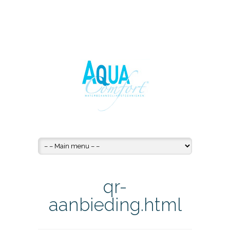
qr-
aanbieding.html